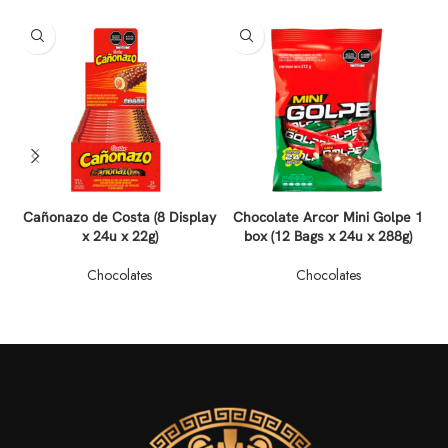
Cañonazo de Costa (8 Display
Chocolate Arcor Mini Golpe 1
x 24u x 22g)
box (12 Bags x 24u x 288g)
N
Chocolates
Chocolates