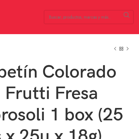
etín Colorado
i Frutti Fresa
osoli 1 box (25
 x 25u x 18g)