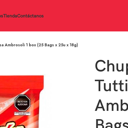
os
Tienda
Contáctanos
esa Ambrosoli 1 box (25 Bags x 25u x 18g)
Chup
Tutt
Ambr
Bags