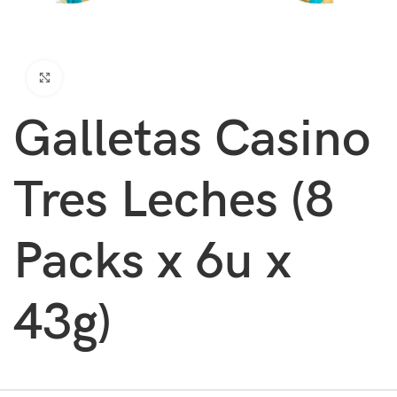
Clic para ampliar
Galletas Casino
Tres Leches (8
Packs x 6u x
43g)