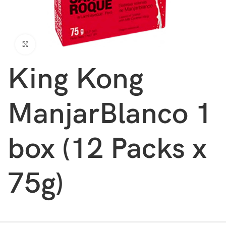
Clic para ampliar
King Kong
ManjarBlanco 1
box (12 Packs x
75g)