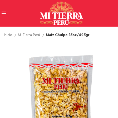
Inicio
Mi Tierra Perú
Maiz Chulpe 15oz/425gr