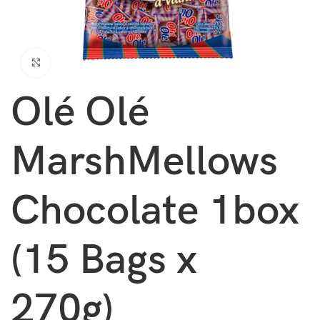
Clic para ampliar
Olé Olé
MarshMellows
Chocolate 1box
(15 Bags x
270g)