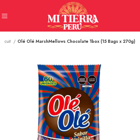
Biscuit
Olé Olé MarshMellows Chocolate 1box (15 Bags x 270g)