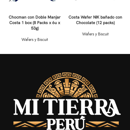
Chocman con Doble Manjar
Costa Wafer NIK bañado con
M
Costa 1 box (8 Packs x 6u x
Chocolate (12 packs)
53g)
Wafers y Biscuit
Wafers y Biscuit