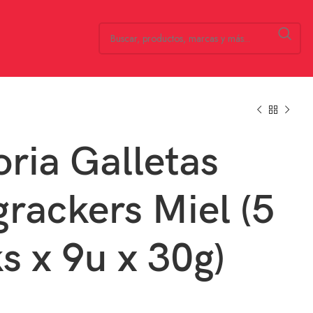
oria Galletas
grackers Miel (5
s x 9u x 30g)